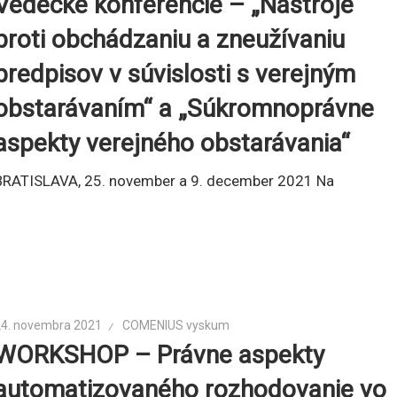
Vedecké konferencie – „Nástroje
proti obchádzaniu a zneužívaniu
predpisov v súvislosti s verejným
obstarávaním“ a „Súkromnoprávne
aspekty verejného obstarávania“
BRATISLAVA, 25. november a 9. december 2021 Na
24. novembra 2021
COMENIUS vyskum
WORKSHOP – Právne aspekty
automatizovaného rozhodovanie vo