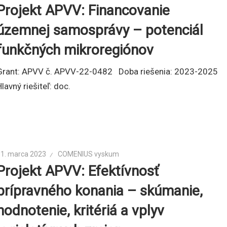
Projekt APVV: Financovanie
územnej samosprávy – potenciál
funkčných mikroregiónov
Grant: APVV č. APVV-22-0482 Doba riešenia: 2023-2025
Hlavný riešiteľ: doc.
11. marca 2023
COMENIUS vyskum
Projekt APVV: Efektívnosť
prípravného konania – skúmanie,
hodnotenie, kritériá a vplyv