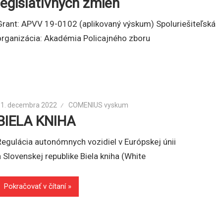
legislatívnych zmien
Grant: APVV 19-0102 (aplikovaný výskum) Spoluriešiteľská
organizácia: Akadémia Policajného zboru
31. decembra 2022
COMENIUS vyskum
BIELA KNIHA
Regulácia autonómnych vozidiel v Európskej únii
a Slovenskej republike Biela kniha (White
Pokračovať v čítaní