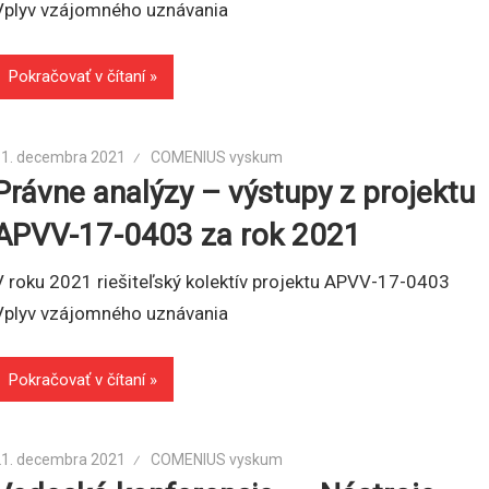
Vplyv vzájomného uznávania
Pokračovať v čítaní
31. decembra 2021
COMENIUS vyskum
Právne analýzy – výstupy z projektu
APVV-17-0403 za rok 2021
V roku 2021 riešiteľský kolektív projektu APVV-17-0403
Vplyv vzájomného uznávania
Pokračovať v čítaní
21. decembra 2021
COMENIUS vyskum