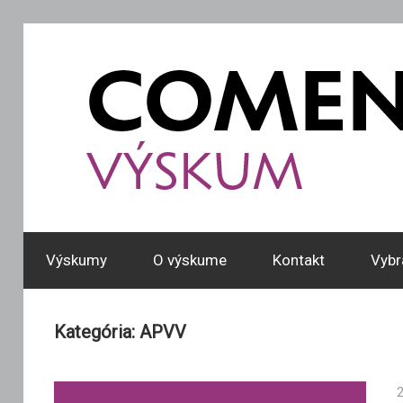
Skip
to
content
Len
ďalšia
Výskumy
O výskume
Kontakt
Vybr
WordPress
stránka
Kategória:
APVV