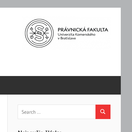
Search
Search
for: