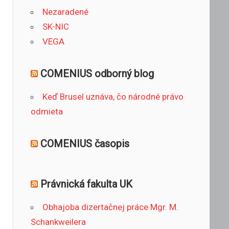
Nezaradené
SK-NIC
VEGA
COMENIUS odborný blog
Keď Brusel uznáva, čo národné právo
odmieta
COMENIUS časopis
Právnická fakulta UK
Obhajoba dizertačnej práce Mgr. M.
Schankweilera