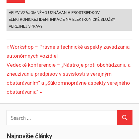
VPLYV VZÁJOMNÉHO UZNÁVANIA PROSTRIEDKOV
ELEKTRONICKEJ IDENTIFIKÁCIE NA ELEKTRONICKÉ SLUŽBY
VEREJNEJ SPRÁVY
Navigácia
Previous
Workshop – Právne a technické aspekty zavádzania
Post:
autonómnych vozidiel
v
Next
Vedecké konferencie – „Nástroje proti obchádzaniu a
článku
Post:
zneužívaniu predpisov v súvislosti s verejným
obstarávaním“ a „Súkromnoprávne aspekty verejného
obstarávania“
Search
Search
for:
Najnovšie články