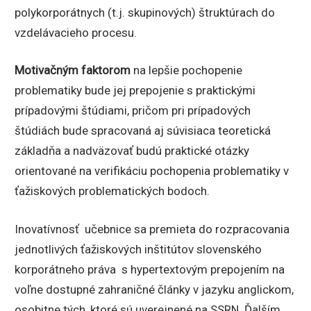
polykorporátnych (t.j. skupinových) štruktúrach do
vzdelávacieho procesu.
Motivačným faktorom
na lepšie pochopenie
problematiky bude jej prepojenie s praktickými
prípadovými štúdiami, pričom pri prípadových
štúdiách bude spracovaná aj súvisiaca teoretická
základňa a nadväzovať budú praktické otázky
orientované na verifikáciu pochopenia problematiky v
ťažiskových problematických bodoch.
Inovatívnosť učebnice sa premieta do rozpracovania
jednotlivých ťažiskových inštitútov slovenského
korporátneho práva s hypertextovým prepojením na
voľne dostupné zahraničné články v jazyku anglickom,
osobitne tých, ktoré sú uverejnené na SSRN. Ďalším