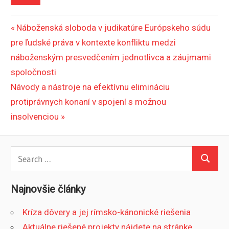
Navigácia
Previous
Náboženská sloboda v judikatúre Európskeho súdu
Post:
pre ľudské práva v kontexte konfliktu medzi
v
náboženským presvedčením jednotlivca a záujmami
článku
spoločnosti
Next
Návody a nástroje na efektívnu elimináciu
Post:
protiprávnych konaní v spojení s možnou
insolvenciou
Search
Search
for:
Najnovšie články
Kríza dôvery a jej rímsko-kánonické riešenia
Aktuálne riešené projekty nájdete na stránke