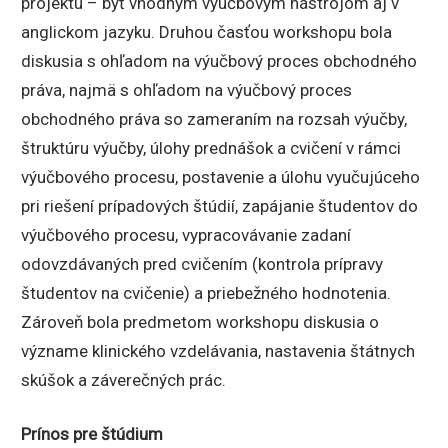
projektu – byť vhodným výučbovým nástrojom aj v
anglickom jazyku. Druhou časťou workshopu bola
diskusia s ohľadom na výučbový proces obchodného
práva, najmä s ohľadom na výučbový proces
obchodného práva so zameraním na rozsah výučby,
štruktúru výučby, úlohy prednášok a cvičení v rámci
výučbového procesu, postavenie a úlohu vyučujúceho
pri riešení prípadových štúdií, zapájanie študentov do
výučbového procesu, vypracovávanie zadaní
odovzdávaných pred cvičením (kontrola prípravy
študentov na cvičenie) a priebežného hodnotenia.
Zároveň bola predmetom workshopu diskusia o
význame klinického vzdelávania, nastavenia štátnych
skúšok a záverečných prác.
Prínos pre štúdium